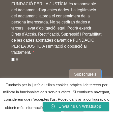
FUNDACIÓ PER LA JUSTÍCIA és responsable
del tractament d'aquestes dades. La legitimació
del tractament l'atorga el consentiment de la
persona interessada. No se cediran dades a
tercers, llevat d'obligació legal. Podrà exercir
Drets d'Accés, Rectificació, Supressió i Portabilitat
de les dades aportades davant de FUNDACIÓ
PER LA JUSTÍCIA i limitació o oposició al
tractament.
Sí
Subscriure's
Fundació per la justícia utilitza cookies pròpies i de tercers per
millorar la funcionalitat dels serveis oferts. Si continues navegant,
considerem que n'acceptes l'ús. Podeu canviar la configuració o
COPYRIGHT © 2025
FUNDACIÓ PER LA JUSTÍCIA
ALL
RIGHTS RESERVED.
Envia'ns un Whatsapp
obtenir més informació
conèixer més
Aceptar
Rechazar