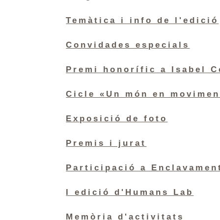
Temàtica i info de l'edició
Convidades especials
Premi honorífic a Isabel C
Cicle «Un món en movime
Exposició de foto
Premis i jurat
Participació a Enclavamen
I edició d'Humans Lab
Memòria d'activitats