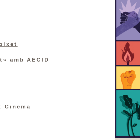
oixet
nt» amb AECID
t Cinema