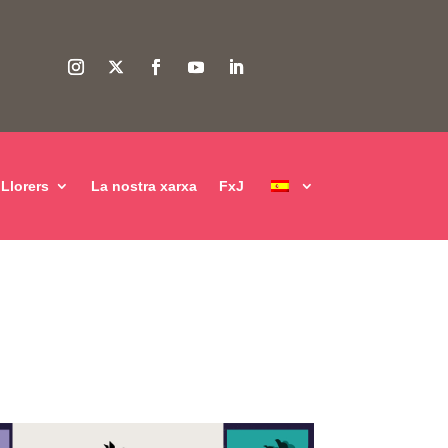
Llorers
La nostra xarxa
FxJ