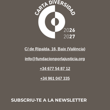
C/ de Ripalda, 16, Baix (València)
info@fundacionporlajusticia.org
+34 677 54 87 12
+34 961 047 335
SUBSCRIU-TE A LA NEWSLETTER