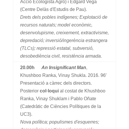
Acció Ecologista Agró) i Edgard Vega
(Centre Delàs d'Estudis de Pau).
Drets dels pobles indígenes; Explotació de
recursos naturals; model econòmic,
desenvolupisme, creixement, extractivisme,
depredació; inversió/ingerència estrangera
(TLCs); repressió estatal, subversió,
desobediència civil, resistència armada.
20.00h
An Insignificant Man
,
Khushboo Ranka, Vinay Shukla. 2016. 96′
Presentació a càrrec dels directors.
Posterior
col·loqui
al costat de Khushboo
Ranka, Vinay Shuklam i Pablo Oñate
(Catedràtic de Ciències Polítiques de la
UC3).
Nova política; populismes d'esquerres;