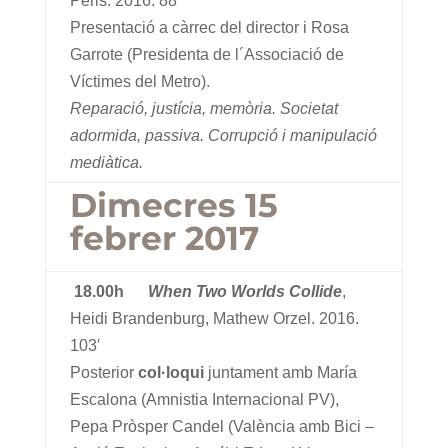
Peris. 2016. 88′
Presentació a càrrec del director i Rosa
Garrote (Presidenta de l´Associació de
Víctimes del Metro).
Reparació, justícia, memòria. Societat
adormida, passiva. Corrupció i manipulació
mediàtica.
Dimecres 15
febrer 2017
18.00h
When Two Worlds Collide
,
Heidi Brandenburg, Mathew Orzel. 2016.
103′
Posterior
col·loqui
juntament amb María
Escalona (Amnistia Internacional PV),
Pepa Pròsper Candel (València amb Bici –