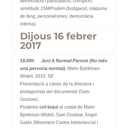
democràcia i participació; corrupció;
similituds 15M/Podem (fustigació, màquina
de fang, personalismes, democràcia
interna).
Dijous 16 febrer
2017
18.00h
Just A Normal Person (No més
una persona normal)
, Malin Björkman-
Widell. 2015. 58′
Presentació a càrrec de la directora i
protagonista del documental (Sam
Gisslow).
Posterior
col·loqui
al costat de Malin
Björkman-Widell, Sam Gisslow, Àngel
Galán (Moviment Contra Intolerància) i