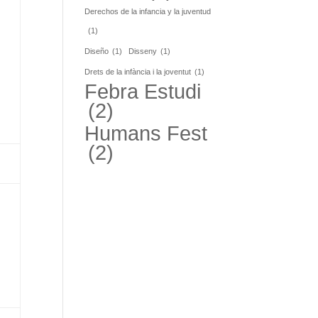
Derechos de la infancia y la juventud
(1)
Diseño
(1)
Disseny
(1)
Drets de la infància i la joventut
(1)
Febra Estudi
(2)
Humans Fest
(2)