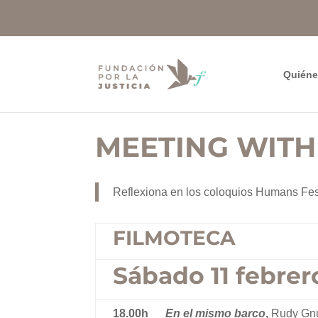
Quién
MEETING WITH
Reflexiona en los coloquios Humans Fes
FILMOTECA
Sábado 11 febrer
18.00h
En el mismo barco
,
Rudy Gnut