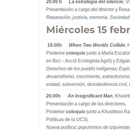
20.00 h
La estrategia del silencio
, V
Presentación a cargo del director y Rosa
Reparación, justicia, memoria. Sociedad
Miércoles 15 feb
18.00h
When Two Worlds Collide
, 
Posterior
coloquio
junto a María Escalo
en Bici – Acció Ecologista Agró) y Edga
Derechos de los pueblo indígenas; Expl
desarrollismo, crecimiento, extractivismo
estatal, subversión, desobediencia civil,
20.00h
An Insignificant Man
, Khush
Presentación a cargo de los directores.
Posterior
coloquio
junto a Khushboo Ran
Políticas de la UC3).
Nueva política; populismos de izquierdas