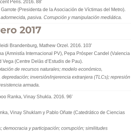
icent Peris. 2016. 88′
 Garrote (Presidenta de la Asociación de Víctimas del Metro).
 adormecida, pasiva. Corrupción y manipulación mediática.
rero 2017
Heidi Brandenburg, Mathew Orzel. 2016. 103′
na (Amnistía Internacional PV), Pepa Prósper Candel (Valencia
rd Vega (Centre Delàs d’Estudis de Pau).
otación de recursos naturales; modelo económico,
, depredación; inversión/injerencia extranjera (TLCs); represión
 resistencia armada.
boo Ranka, Vinay Shukla. 2016. 96′
ka, Vinay Shuklam y Pablo Oñate (Catedrático de Ciencias
; democracia y participación; corrupción; similitudes