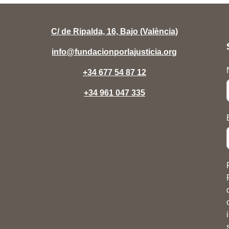
C/ de Ripalda, 16, Bajo (València)
info@fundacionporlajusticia.org
+34 677 54 87 12
+34 961 047 335