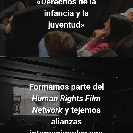
«Derechos de la
infancia y la
juventud»
Formamos parte del
Human Rights Film
Network
y tejemos
alianzas