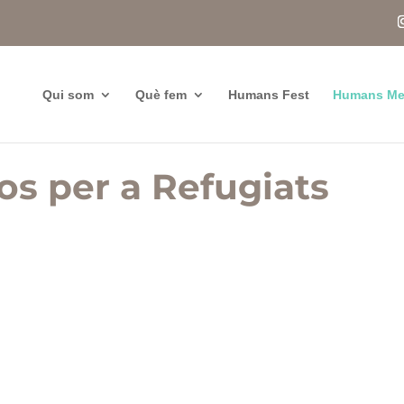
Qui som
Què fem
Humans Fest
Humans Me
os per a Refugiats