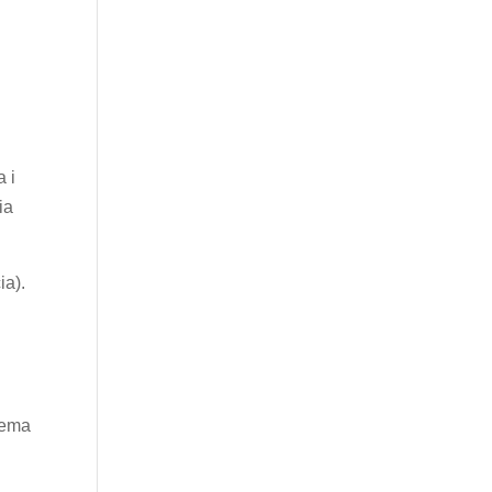
a i
ia
ia).
 tema