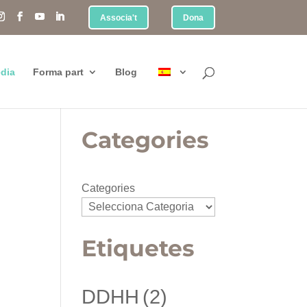
Associa't
Dona
dia
Forma part
Blog
Categories
Categories
Etiquetes
DDHH
(2)