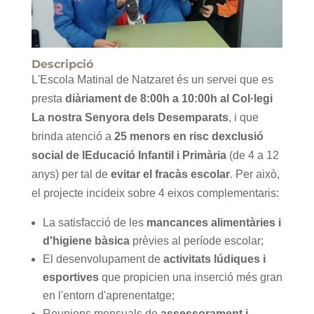
Descripció
L'Escola Matinal de Natzaret és un servei que es
presta
diàriament de 8:00h a 10:00h al Col·legi
La nostra Senyora dels Desemparats
, i que
brinda atenció a
25 menors en risc dexclusió
social de lEducació Infantil i Primària
(de 4 a 12
anys) per tal de
evitar el fracàs escolar
. Per això,
el projecte incideix sobre 4 eixos complementaris:
La satisfacció de les
mancances alimentàries i
d'higiene bàsica
prèvies al període escolar;
El desenvolupament de
activitats lúdiques i
esportives
que propicien una inserció més gran
en l'entorn d'aprenentatge;
Reunions mensuals de
assessorament i