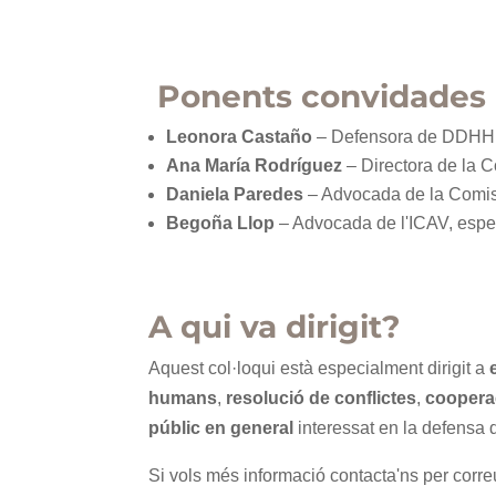
Ponents convidades
Leonora Castaño
– Defensora de DDHH e
Ana María Rodríguez
– Directora de la 
Daniela Paredes
– Advocada de la Comis
Begoña Llop
– Advocada de l'ICAV, especi
A qui va dirigit?
Aquest col·loqui està especialment dirigit a
humans
,
resolució de conflictes
,
cooperac
públic en general
interessat en la defensa d
Si vols més informació contacta'ns per corr