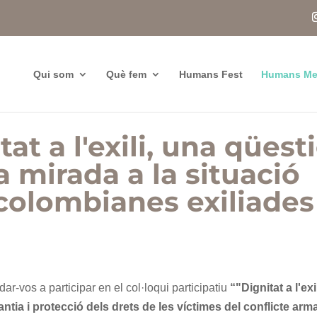
Qui som
Què fem
Humans Fest
Humans Me
tat a l'exili, una qüest
a mirada a la situació
colombianes exiliades
r-vos a participar en el col·loqui participatiu
“"Dignitat a l'exil
antia i protecció dels drets de les víctimes del conflicte arma