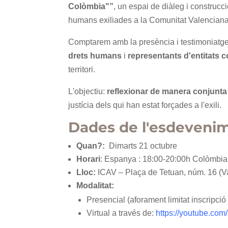
Colòmbia"”
, un espai de diàleg i construcci
humans exiliades a la Comunitat Valenciana
Comptarem amb la presència i testimoniatg
drets humans
i
representants d'entitats
territori.
L'objectiu:
reflexionar de manera conjunta
justícia dels qui han estat forçades a l'exili.
Dades de l'esdeveni
Quan?:
Dimarts 21 octubre
Horari
: Espanya : 18:00-20:00h Colòmbia
Lloc:
ICAV – Plaça de Tetuan, núm. 16 (V
Modalitat:
Presencial (aforament limitat inscripció
Virtual a través de:
https://youtube.co