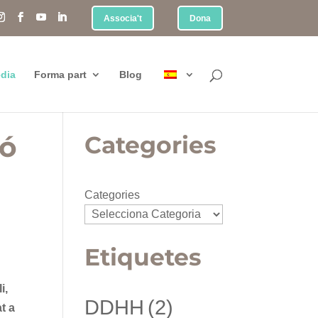
Associa't
Dona
dia
Forma part
Blog
ió
Categories
Categories
Etiquetes
i,
DDHH
(2)
t a