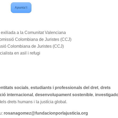
Apunta't
xiliada a la Comunitat Valenciana
Comissió Colombiana de Juristes (CCJ)
sió Colombiana de Juristes (CCJ)
alista en asil i refugi
entitats socials
,
estudiants i professionals del dret
,
drets
ió internacional
,
desenvolupament sostenible
,
investigad
els drets humans i la justícia global.
eu:
rosanagomez@fundacionporlajusticia.org