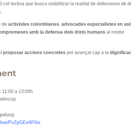
ó col·lectiva que busca visibilitzar la realitat de defensores de d
.
e de
activistes colombianes
,
advocades especialistes en asil
 compromeses amb la defensa dels drets humans
al nostre
 i proposar accions concretes
per avançar cap a la
dignifica
ment
: 11:00 a 13:00h
alència)
 prèvia)
m/live/PvZpGEe8FNo