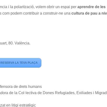
ia i la polarització, volem obrir un espai per
aprendre de les
es com podem contribuir a construir-ne una
cultura de pau a niv
uart, 80. València.
RESERVA LA TEVA PLAÇA
fensora de drets humans
dora de la Col·lectiva de Dones Refugiades, Exiliades i Migra
zat en litigi estratègic