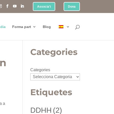
Associa't
Dona
dia
Forma part
Blog
Categories
un
Categories
Etiquetes
a a
DDHH
(2)