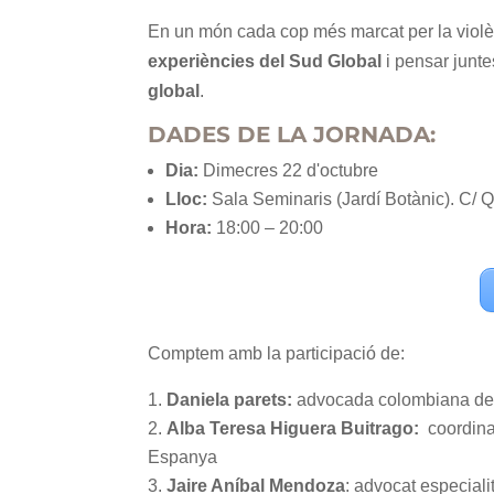
En un món cada cop més marcat per la violènc
experiències del Sud Global
i pensar junt
global
.
DADES DE LA JORNADA:
Dia:
Dimecres 22 d'octubre
Lloc:
Sala Seminaris (Jardí Botànic). C/ Q
Hora:
18:00 – 20:00
Comptem amb la participació de:
Daniela parets:
advocada colombiana de
Alba Teresa Higuera Buitrago:
coordina
Espanya
Jaire Aníbal Mendoza
: advocat especialit