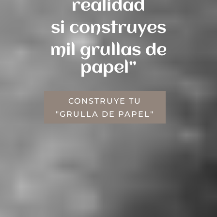
realidad
si construyes
mil grullas de
papel”
CONSTRUYE TU
"GRULLA DE PAPEL"