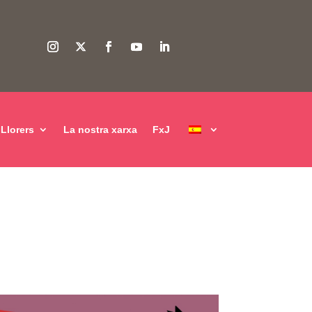
Llorers
La nostra xarxa
FxJ