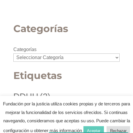
Categorías
Categorías
Etiquetas
DDHH
(2)
Derechos de la infancia y la juventud
(1)
Fundación por la justicia utiliza cookies propias y de terceros para
Diseño
(1)
Disseny
(1)
Drets de la infància i la joventut
(1)
mejorar la funcionalidad de los servicios ofrecidos. Si continuas
Febra Estudi
(2)
navegando, consideramos que aceptas su uso. Puede cambiar la
Humans Fest
(2)
configuración u obtener más información
Aceptar
Rechazar