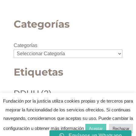
Categorías
Categorías
Etiquetas
DDHH
(2)
Derechos de la infancia y la juventud
(1)
Fundación por la justicia utiliza cookies propias y de terceros para
Diseño
(1)
Disseny
(1)
Drets de la infància i la joventut
(1)
mejorar la funcionalidad de los servicios ofrecidos. Si continuas
Febra Estudi
(2)
navegando, consideramos que aceptas su uso. Puede cambiar la
Humans Fest
(2)
configuración u obtener más información
Aceptar
Rechazar
Envíanos un Whatsapp