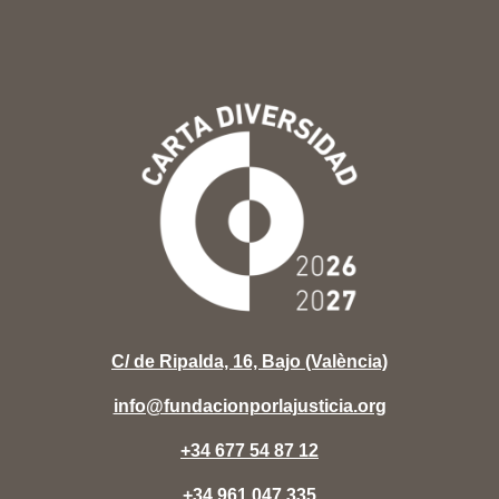
C/ de Ripalda, 16, Bajo (València)
info@fundacionporlajusticia.org
+34 677 54 87 12
+34 961 047 335