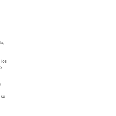
to,
 los
no
s
 se