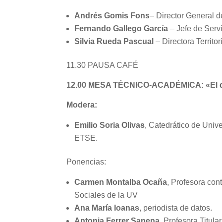
Andrés Gomis
Fons
– Director General 
Fernando Gallego García
– Jefe de Serv
Silvia Rueda Pascual
– Directora Territo
11.30 PAUSA CAFÉ
12.00 MESA TÉCNICO-ACADÉMICA: «El dat
Modera:
Emilio Soria Olivas
, Catedrático de Univer
ETSE.
Ponencias:
Carmen Montalba Ocaña
, Profesora con
Sociales de la UV
Ana María Ioanas
, periodista de datos.
Antonia Ferrer Sapena
, Profesora Titul