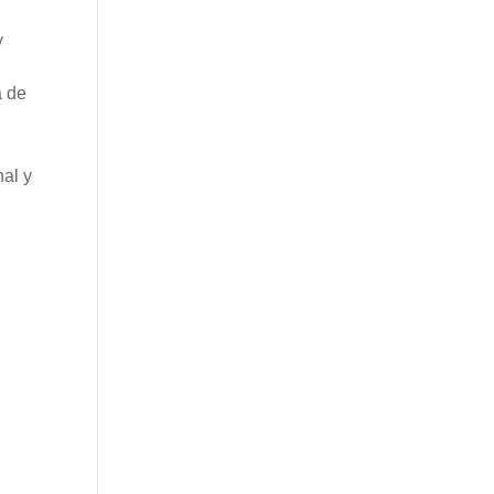
y
a de
al y