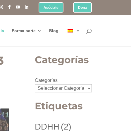
Asóciate
Dona
ia
Forma parte
Blog
3
Categorías
Categorías
Etiquetas
DDHH
(2)