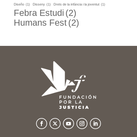
Diseño
(1)
Disseny
(1)
Drets de la infància i la joventut
(1)
Febra Estudi
(2)
Humans Fest
(2)