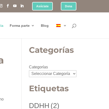
Asóciate
Dona
ia
Forma parte
Blog
Categorías
a
Categorías
Etiquetas
rno
DDHH
(2)