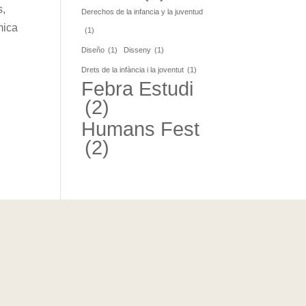
s,
Derechos de la infancia y la juventud
mica
(1)
Diseño
(1)
Disseny
(1)
Drets de la infància i la joventut
(1)
Febra Estudi
(2)
Humans Fest
(2)