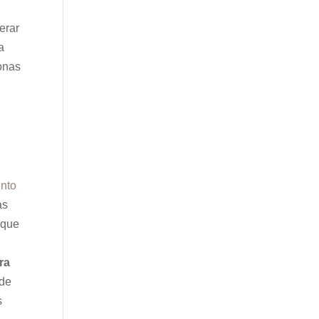
erar
a
sonas
ento
as
 que
ra
 de
s