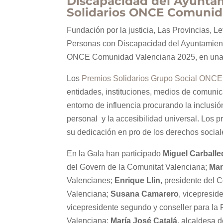
Discapacidad del Ayuntam
Solidarios ONCE Comunid
Fundación por la justicia, Las Provincias, L
Personas con Discapacidad del Ayuntamiento
ONCE Comunidad Valenciana 2025, en una Ga
Los
Premios Solidarios Grupo Social ONCE
entidades, instituciones, medios de comunic
entorno de influencia procurando la inclusió
personal y la accesibilidad universal. Los p
su dedicación en pro de los derechos social
En la Gala han participado
Miguel Carballe
del Govern de la Comunitat Valenciana;
Mar
Valencianes;
Enrique Llin
, presidente del 
Valenciana;
Susana Camarero
, vicepresid
vicepresidente segundo y conseller para l
Valenciana;
María José Catalá
, alcaldesa 