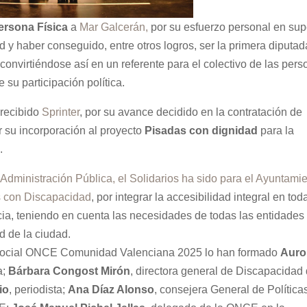
ersona Física
a
Mar Galcerán,
por su esfuerzo personal en sup
d y haber conseguido, entre otros logros, ser la primera diputad
nvirtiéndose así en un referente para el colectivo de las per
su participación política.
 recibido
Sprinter
, por su avance decidido en la contratación de
 su incorporación al proyecto
Pisadas con dignidad
para la
.
a
Administración Pública, el Solidarios ha sido para el Ayuntami
s con Discapacidad
, por integrar la accesibilidad integral en tod
cia, teniendo en cuenta las necesidades de todas las entidades
d de la ciudad.
o Social ONCE Comunidad Valenciana 2025 lo han formado
Auro
a;
Bárbara Congost Mirón
, directora general de Discapacidad
io
, periodista;
Ana Díaz Alonso
, consejera General de Política