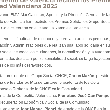
iento de Valencia reciben los Premi
ad Valenciana 2025
evante EMV, Mar Galcerán, Sprinter y la Dirección General de la
 de Valencia han recibido los Premios Solidarios Grupo Socia
la celebrada en el teatro La Rambleta, Valencia.
tienen la finalidad de reconocer y premiar a aquellas personas
ación y Administraciones que realizan una labor solidaria en su
n social de todos los ciudadanos, la normalización y la autonom
remiados destacan por su sensibilidad social, su larga trayector
es de los más desfavorecidos.
da
, presidente del Grupo Social ONCE;
Carlos Mazón
, preside
ía de los Llanos Massó Linares
, presidenta de les Corts
Consejo Territorial de la ONCE en la Comunidad
enta de la Generalitat Valenciana;
Francisco José Gan Pampo
a Recuperación Económica y Social de la Comunidad
de Valencia;
José Manuel Pichel
, delegado de la ONCE en la