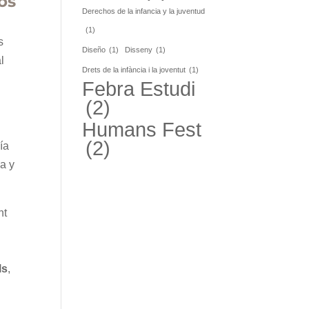
os
Derechos de la infancia y la juventud
(1)
s
Diseño
(1)
Disseny
(1)
l
Drets de la infància i la joventut
(1)
Febra Estudi
(2)
,
Humans Fest
(2)
ía
ia y
nt
ls
,