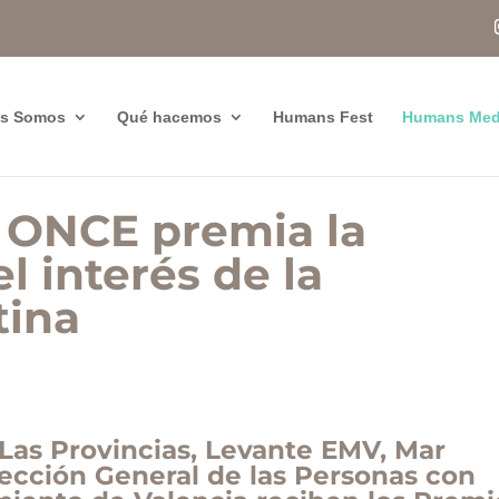
es Somos
Qué hacemos
Humans Fest
Humans Med
l ONCE premia la
l interés de la
tina
, Las Provincias, Levante EMV, Mar
irección General de las Personas con