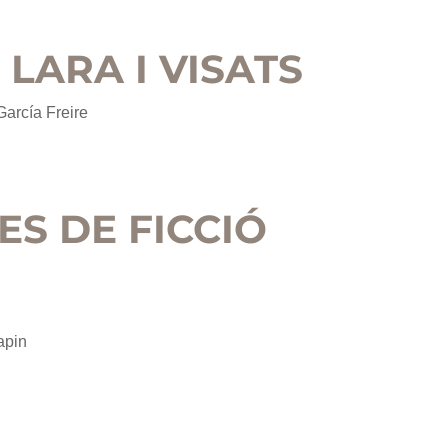
 LARA I VISATS
García Freire
S DE FICCIÓ
apin