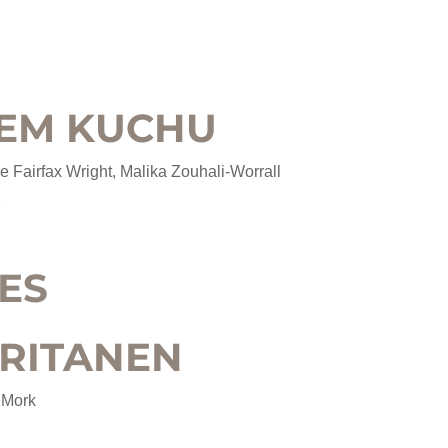
 EM KUCHU
ne Fairfax Wright, Malika Zouhali-Worrall
2
ES
RITANEN
 Mork