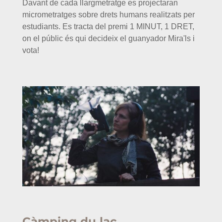
Davant de cada llargmetratge es projectaran
micrometratges sobre drets humans realitzats per
estudiants. Es tracta del premi 1 MINUT, 1 DRET,
on el públic és qui decideix el guanyador Mira'ls i
vota!
Càmping du lac