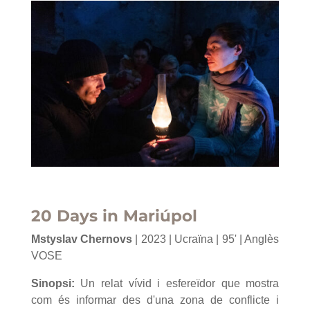
20 Days in Mariúpol
Mstyslav Chernovs
| 2023 | Ucraïna | 95' | Anglès
VOSE
Sinopsi:
Un relat vívid i esfereïdor que mostra
com és informar des d'una zona de conflicte i