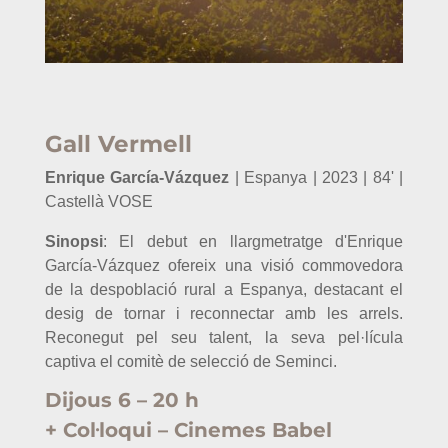
Gall Vermell
Enrique García-Vázquez
| Espanya | 2023 | 84' |
Castellà VOSE
Sinopsi
: El debut en llargmetratge d'Enrique
García-Vázquez ofereix una visió commovedora
de la despoblació rural a Espanya, destacant el
desig de tornar i reconnectar amb les arrels.
Reconegut pel seu talent, la seva pel·lícula
captiva el comitè de selecció de Seminci.
Dijous 6 – 20 h
+ Col·loqui – Cinemes Babel