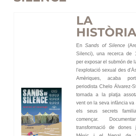
LA
HISTÒRI
En
Sands of Silence
(Ar
Silenci), una recerca de
per exposar el submón de la
l'explotació sexual des d'À
Amèriques, acaba por
periodista Chelo Álvarez-S
tornada a la platja asso
vent on la seva infància va
els seus secrets famili
començar. Document
transformació de dones 
Mèxic i el Nepal de v