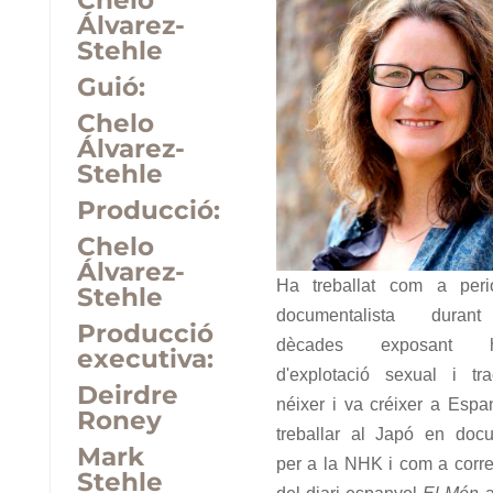
Chelo
Álvarez-
Stehle
Guió:
Chelo
Álvarez-
Stehle
Producció:
Chelo
Álvarez-
Ha treballat com a perio
Stehle
documentalista duran
Producció
dècades exposant his
executiva:
d'explotació sexual i tr
Deirdre
néixer i va créixer a Espa
Roney
treballar al Japó en doc
Mark
per a la NHK i com a corr
Stehle