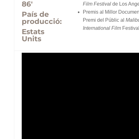
86'
Film Festival
de Los Ange
Premis al Millor Document
País de
producció:
Premi del Públic al
Malib
International Film
Festival
Estats
Units