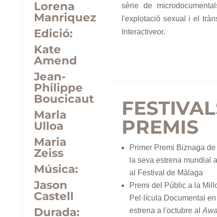
Lorena
sèrie de microdocumental
Manriquez
l'explotació sexual i el trà
Edició:
Interactiveor.
Kate
Amend
Jean-
Philippe
Boucicaut
FESTIVAL
Marla
PREMIS
Ulloa
Maria
Primer Premi Biznaga de 
Zeiss
la seva estrena mundial a 
Música:
al Festival de Màlaga
Jason
Premi del Públic a la Mill
Castell
Pel·lícula Documental en
Durada:
estrena a l'octubre al
Awa