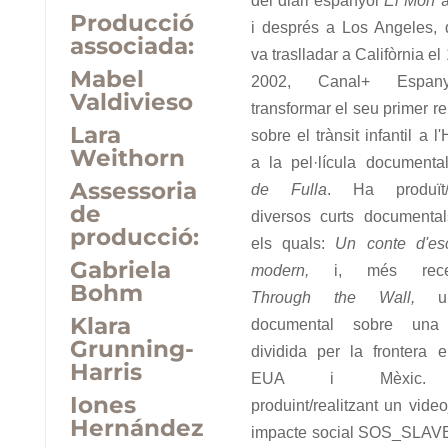
del diari espanyol
El Món
a
Producció
i després a Los Angeles,
associada:
va traslladar a Califòrnia el
Mabel
2002, Canal+ Espa
Valdivieso
transformar el seu primer r
Lara
sobre el trànsit infantil a l
Weithorn
a la pel·lícula document
Assessoria
de Fulla
. Ha produït/r
de
diversos curts documental
producció:
els quals:
Un conte d'es
Gabriela
modern,
i, més recen
Bohm
Through the Wall,
un
Klara
documental sobre una 
Grunning-
dividida per la frontera e
Harris
EUA i Mèxic. 
Iones
produint/realitzant un video
Hernández
impacte social SOS_SLAVE