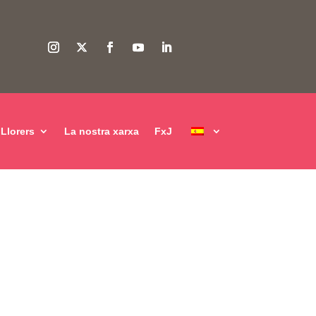
Llorers
La nostra xarxa
FxJ