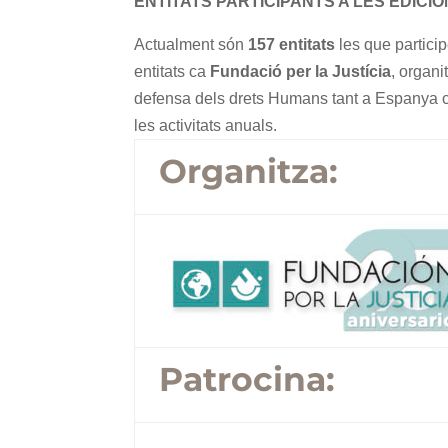
ENTITATS PARTICIPANTS A LES EDICIO
Actualment són
157 entitats
les que particip
entitats
ca
Fundació per la Justícia
, organ
defensa dels drets
Humans tant a Espanya co
les activitats anuals.
Organitza:
Patrocina: