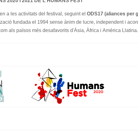
NS 2020 I 2021 DE L'HUMANS FEST
en a les activitats del festival,
seguint el
ODS17 (aliances per g
ització fundada el 1994 sense ànim de lucre,
independent i aconf
m als països més desafavorits d'Àsia, Àfrica i
Amèrica Llatina.