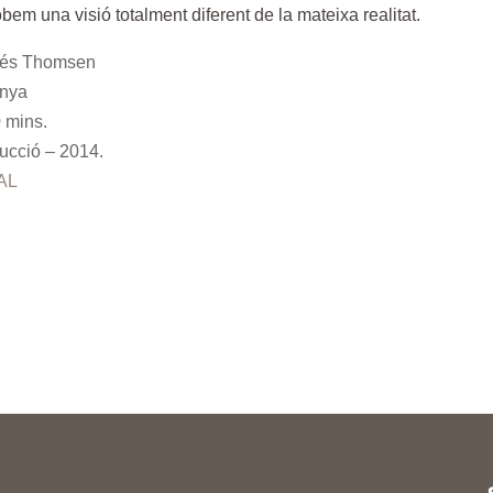
obem una visió totalment diferent de la mateixa realitat.
Inés Thomsen
anya
 mins.
ucció – 2014.
AL