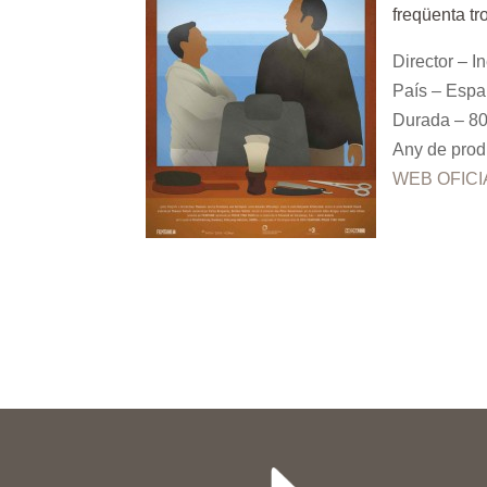
freqüenta tr
Director – 
País – Esp
Durada – 80
Any de prod
WEB OFICI