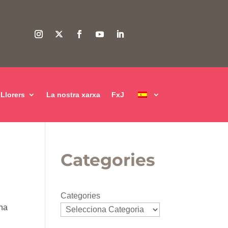
Llorers
La nostra xarxa
FxJ
Categories
Categories
una