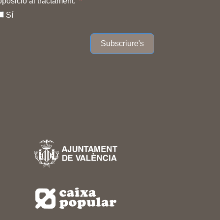
oposició al tractament.
Sí
Subscriure's