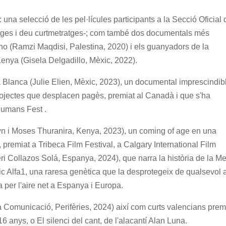
 una selecció de les pel·lícules participants a la Secció Oficial 
atges i deu curtmetratges-; com també dos documentals més
no (Ramzi Maqdisi, Palestina, 2020) i els guanyadors de la
enya (Gisela Delgadillo, Mèxic, 2022).
a Blanca (Julie Elien, Mèxic, 2023), un documental imprescindib
rojectes que desplacen pagès, premiat al Canadà i que s'ha
Humans Fest .
 i Moses Thuranira, Kenya, 2023), un coming of age en una
premiat a Tribeca Film Festival, a Calgary International Film
i Collazos Solá, Espanya, 2024), que narra la història de la Mer
ètic Alfa1, una raresa genètica que la desprotegeix de qualsevol 
a per l'aire net a Espanya i Europa.
ta Comunicació, Perifèries, 2024) així com curts valencians prem
 anys, o El silenci del cant, de l'alacantí Alan Luna.