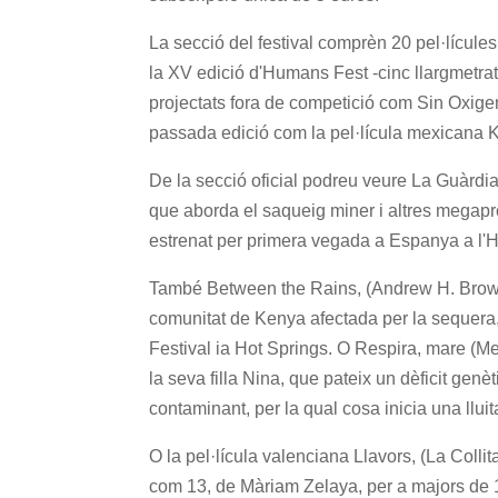
La secció del festival comprèn 20 pel·lícules:
la XV edició d'Humans Fest -cinc llargmetr
projectats fora de competició com Sin Oxige
passada edició com la pel·lícula mexicana K
De la secció oficial podreu veure La Guàrdi
que aborda el saqueig miner i altres megap
estrenat per primera vegada a Espanya a l'
També Between the Rains, (Andrew H. Brown
comunitat de Kenya afectada per la sequera, 
Festival ia Hot Springs. O Respira, mare (Mer
la seva filla Nina, que pateix un dèficit gen
contaminant, per la qual cosa inicia una lluit
O la pel·lícula valenciana Llavors, (La Colli
com 13, de Màriam Zelaya, per a majors de 16