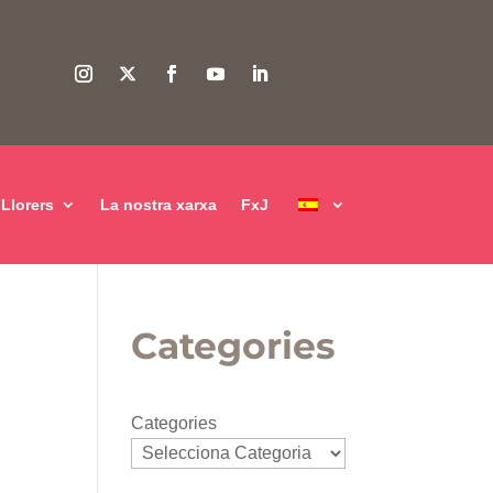
Llorers
La nostra xarxa
FxJ
Categories
Categories