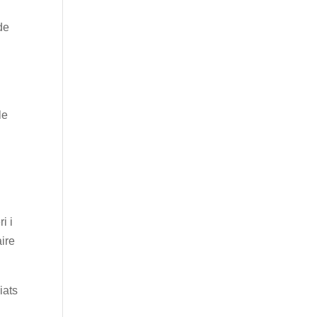
de
le
i i
aire
iats