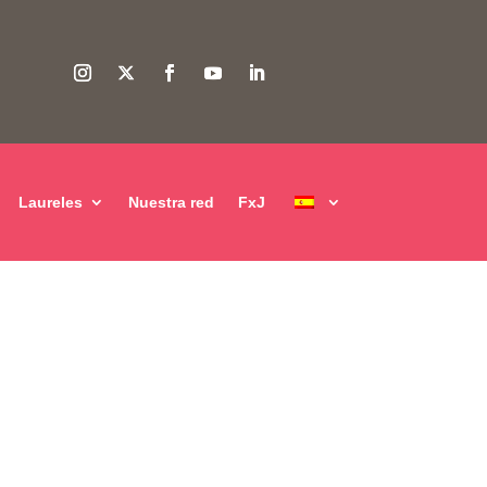
Laureles
Nuestra red
FxJ