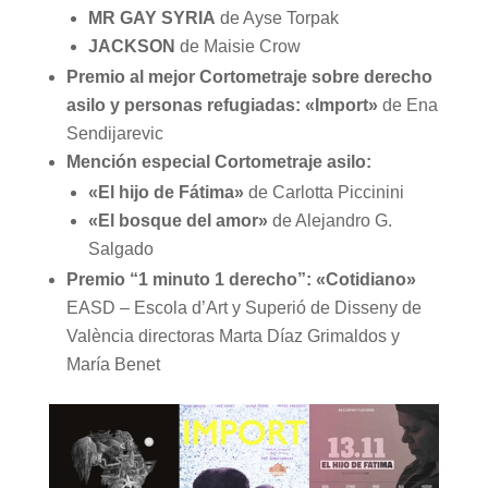
MR GAY SYRIA
de Ayse Torpak
JACKSON
de Maisie Crow
Premio al mejor C
ortometraje sobre derecho
asilo y personas refugiadas: «Import
»
de Ena
Sendijarevic
Mención especial C
ortometraje asilo:
«El hijo de Fátima»
de Carlotta Piccinini
«El bosque del amor»
de Alejandro G.
Salgado
Premio “1 minuto 1 derecho”: «Cotidiano»
EASD – Escola d’Art y Superió de Disseny de
València directoras Marta Díaz Grimaldos y
María Benet