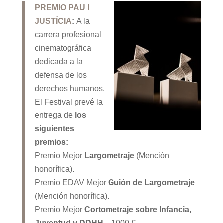
PREMIO PAU I
JUSTÍCIA
:
A la
carrera profesional
cinematográfica
dedicada a la
defensa de los
derechos humanos.
El Festival prevé la
entrega de
los
siguientes
premios:
Premio Mejor
Largometraje
(Mención
honorífica).
Premio EDAV Mejor
Guión de Largometraje
(Mención honorífica).
Premio Mejor
Cortometraje sobre Infancia,
Juventud y DDHH
– 1000 €