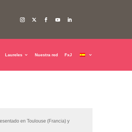
Laureles
Nuestra red
FxJ
esentado en Toulouse (Francia) y