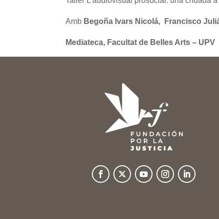
Taller L’audiovisual prosocial: una cridada a 
Amb
Begoña Ivars Nicolá, Francisco Juli
Mediateca, Facultat de Belles Arts – UPV