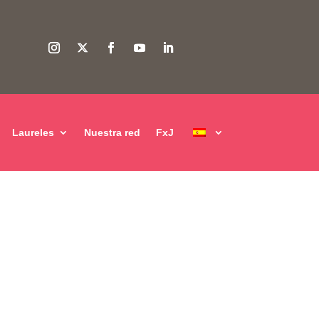
Laureles
Nuestra red
FxJ